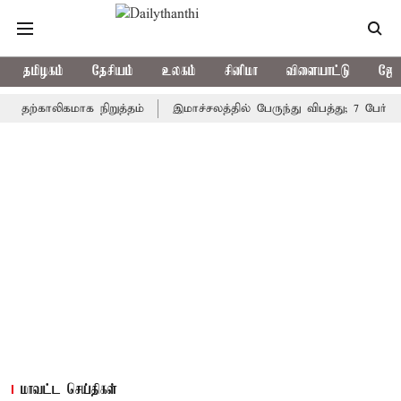
தமிழகம்
தேசியம்
உலகம்
சினிமா
விளையாட்டு
ஜோத
தற்காலிகமாக நிறுத்தம்
இமாச்சலத்தில் பேருந்து விபத்து; 7 பேர் பலி
மாவட்ட செய்திகள்