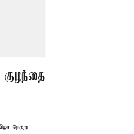
த குழந்தை
ிழா நேற்று