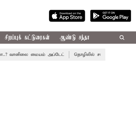
சிறப்புக் கட்டுரைகள்
ஆண்டு சந்தா
.? வானிலை மையம் அப்டேட்
தொழிலில் சாதனை படைக்க வாய்ப்ப