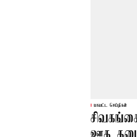
மாவட்ட செய்திகள்
சிவகங்க
ஊத தடை 