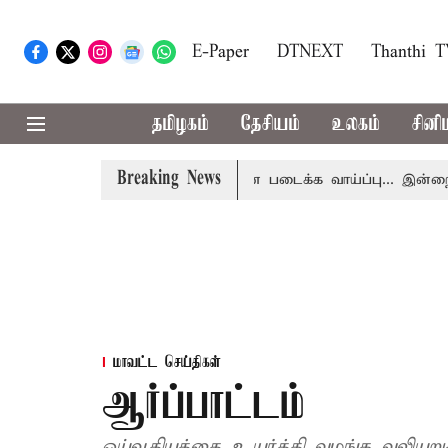
E-Paper
DTNEXT
Thanthi 
தமிழகம்
தேசியம்
உலகம்
சினி
Breaking News
 அப்டேட்
தொழிலில் சாதனை படைக்க வாய்ப்பு... இன்றைய ரா
மாவட்ட செய்திகள்
ஆர்ப்பாட்டம்
ஓய்வூதியத்தை உயர்த்தி வழங்க வலியுறுத