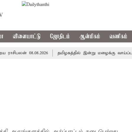
TV
மா
விளையாட்டு
ஜோதிடம்
ஆன்மிகம்
வணிகம்
சிபலன் 08.08.2026
தமிழகத்தில் இன்று மழைக்கு வாய்ப்பா.
்தி ஆலங்குளத்தில் ஆர்ப்பாட்டம் நடைபெற்றது.