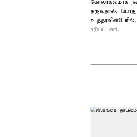
கோலாகலமாக நடை
தருவதால், பொதும
உத்தரவின்பேரில்,
ஈடுபட்டனர்.