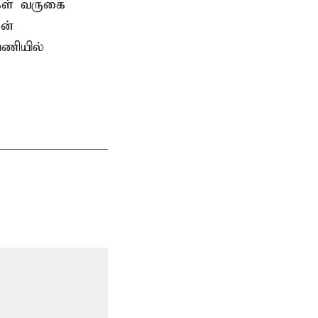
கள் வருகை
ன்
பணியில்