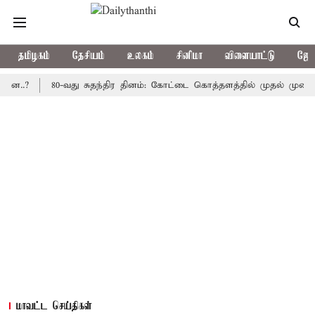
தமிழகம்
தேசியம்
உலகம்
சினிமா
விளையாட்டு
ஜோத
80-வது சுதந்திர தினம்: கோட்டை கொத்தளத்தில் முதல் முறையாக தேச
மாவட்ட செய்திகள்