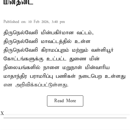
மின்தடை
Published on
:
10 Feb 2026, 3:40 pm
திருநெல்வேலி மின்பகிர்மான வட்டம்,
திருநெல்வேலி மாவட்டத்தில் உள்ள
திருநெல்வேலி கிராமப்புறம் மற்றும் வள்ளியூர்
கோட்டங்களுக்கு உட்பட்ட துணை மின்
நிலையங்களில் நாளை மறுநாள் மின்வாரிய
மாதாந்திர பராமரிப்பு பணிகள் நடைபெற உள்ளது
என அறிவிக்கப்பட்டுள்ளது.
Read More
X