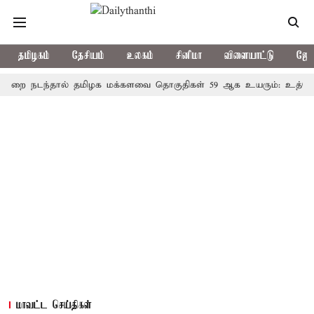
தமிழகம்
தேசியம்
உலகம்
சினிமா
விளையாட்டு
ஜோத
டந்தால் தமிழக மக்களவை தொகுதிகள் 59 ஆக உயரும்: உத்தேச பட்ட
மாவட்ட செய்திகள்