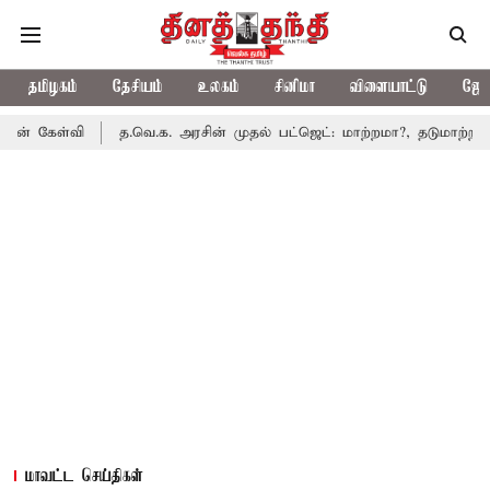
தமிழகம்
தேசியம்
உலகம்
சினிமா
விளையாட்டு
ஜோத
த.வெ.க. அரசின் முதல் பட்ஜெட்: மாற்றமா?, தடுமாற்றமா?
சட்ட
மாவட்ட செய்திகள்