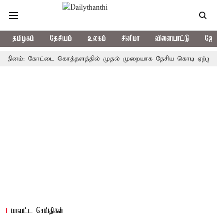
தமிழகம்
தேசியம்
உலகம்
சினிமா
விளையாட்டு
ஜோத
னம்: கோட்டை கொத்தளத்தில் முதல் முறையாக தேசிய கொடி ஏற்றுகிறார், மு
மாவட்ட செய்திகள்