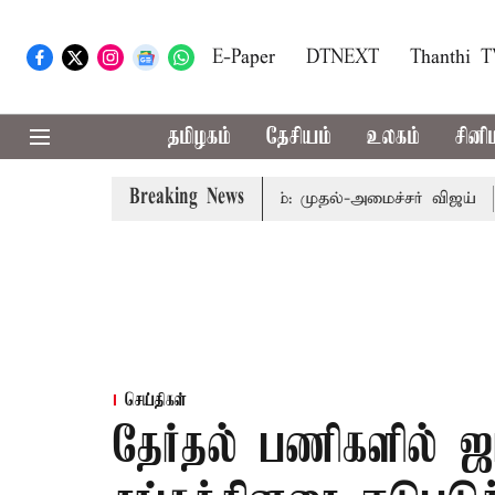
E-Paper
DTNEXT
Thanthi 
தமிழகம்
தேசியம்
உலகம்
சினி
Breaking News
தை தொகுதி மறுவரையறை பாதிக்கும்: முதல்-அமைச்சர் விஜய்
கரூ
செய்திகள்
தேர்தல் பணிகளில் 