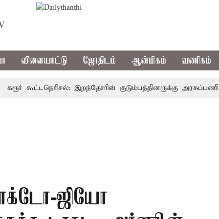
TV
மா
விளையாட்டு
ஜோதிடம்
ஆன்மிகம்
வணிகம்
ர் கூட்டநெரிசல்: இறந்தோரின் குடும்பத்தினருக்கு அரசுப்பணி வழக்க
ஜாக்டோ-ஜியோ