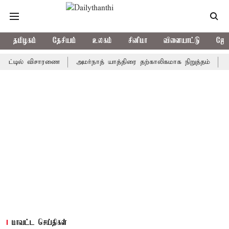
தமிழகம்
தேசியம்
உலகம்
சினிமா
விளையாட்டு
ஜோத
ில் விசாரணை
அமர்நாத் யாத்திரை தற்காலிகமாக நிறுத்தம்
இமாச்சல
மாவட்ட செய்திகள்