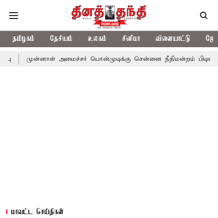
தமிழகம்
தேசியம்
உலகம்
சினிமா
விளையாட்டு
ஜோத
்னாள் அமைச்சர் பொன்முடிக்கு சென்னை நீதிமன்றம் பிடிவாராண்ட்
த
மாவட்ட செய்திகள்