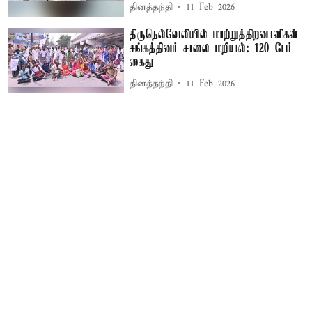
தினத்தந்தி
11 Feb 2026
திருநெல்வேலியில் மாற்றுத்திறனாளிகள்
சங்கத்தினர் சாலை மறியல்: 120 பேர்
கைது
தினத்தந்தி
11 Feb 2026