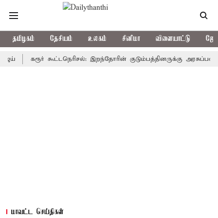
தமிழகம்
தேசியம்
உலகம்
சினிமா
விளையாட்டு
ஜோத
கரூர் கூட்டநெரிசல்: இறந்தோரின் குடும்பத்தினருக்கு அரசுப்பணி வழக்கு
மாவட்ட செய்திகள்