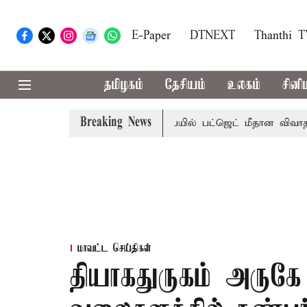
E-Paper
DTNEXT
Thanthi 
தமிழகம்
தேசியம்
உலகம்
சினி
Breaking News
மா?, தடுமாற்றமா?
சட்டசபையில் பட்ஜெட் மீதான விவாதம் இன்ற
மாவட்ட செய்திகள்
தியாகதுருகம் அருகே