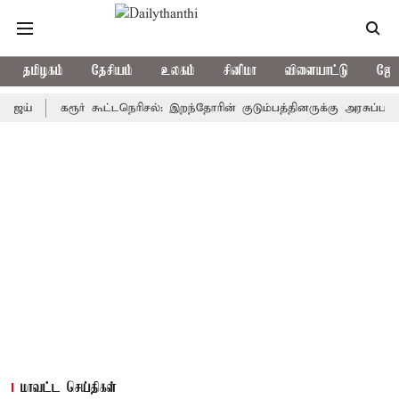
தமிழகம்
தேசியம்
உலகம்
சினிமா
விளையாட்டு
ஜோத
கரூர் கூட்டநெரிசல்: இறந்தோரின் குடும்பத்தினருக்கு அரசுப்பணி வழக்கு
மாவட்ட செய்திகள்