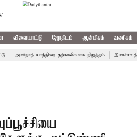
TV
மா
விளையாட்டு
ஜோதிடம்
ஆன்மிகம்
வணிகம்
அமர்நாத் யாத்திரை தற்காலிகமாக நிறுத்தம்
இமாச்சலத்தில் ப
ுப்பூச்சியை