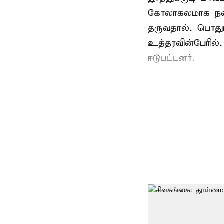
கோலாகலமாக நடை
தருவதால், பொதும
உத்தரவின்பேரில்,
ஈடுபட்டனர்.