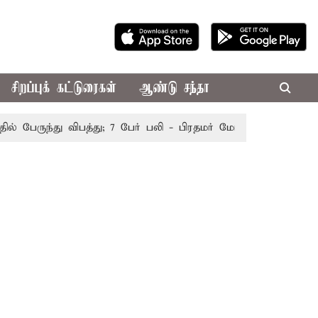
சிறப்புக் கட்டுரைகள்
ஆண்டு சந்தா
ேருந்து விபத்து; 7 பேர் பலி - பிரதமர் மோடி இரங்கல்
தொகு