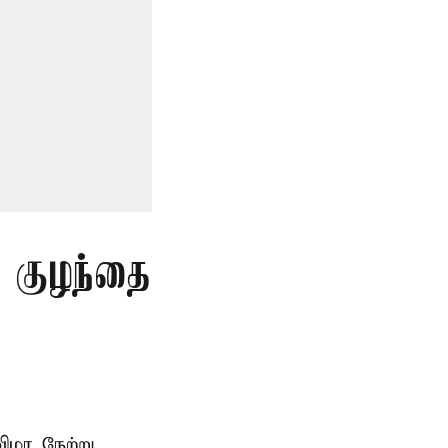
த குழந்தை
ிழா நேற்று