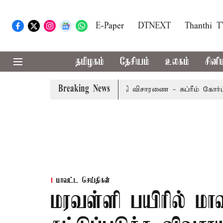
E-Paper
DTNEXT
Thanthi 
தமிழகம்
தேசியம்
உலகம்
சினி
Breaking News
ையீட்டு மனு வரும் 14-ம் தேதி விசாரணை - சுப்ரீம் கோர்ட்டு
மாவட்ட செய்திகள்
மரவள்ளி பயிரில் மாவ