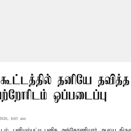
 கூட்டத்தில் தனியே தவித்
பெற்றோரிடம் ஒப்படைப்பு
2026, 8:03 am
வட்டம், புளியம்பட்டி புனித அந்தோணியார் ஆலய திருவ