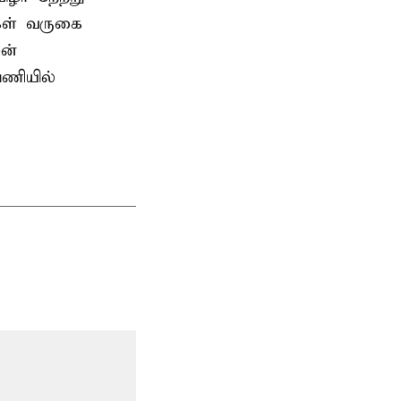
கள் வருகை
ன்
பணியில்