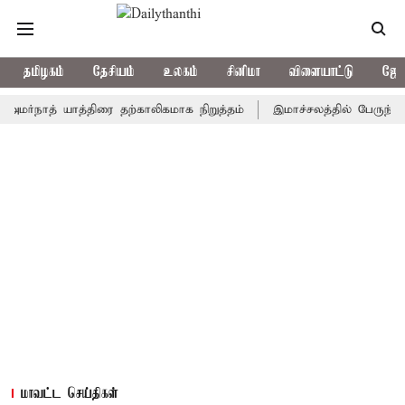
தமிழகம்
தேசியம்
உலகம்
சினிமா
விளையாட்டு
ஜோத
ாத் யாத்திரை தற்காலிகமாக நிறுத்தம்
இமாச்சலத்தில் பேருந்து விபத்த
மாவட்ட செய்திகள்