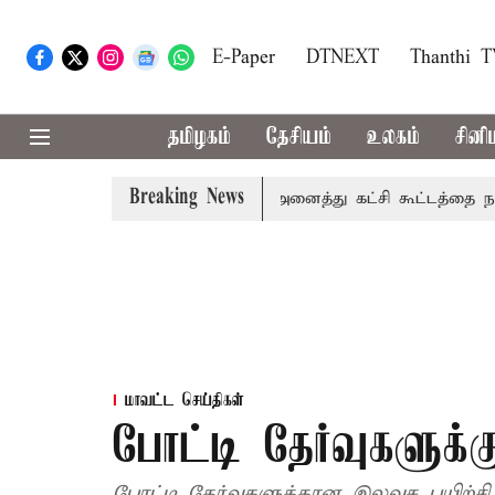
E-Paper
DTNEXT
Thanthi 
தமிழகம்
தேசியம்
உலகம்
சினி
Breaking News
ிரி விவகாரம்: தமிழகத்தில் அனைத்து கட்சி கூட்டத்தை நடத்தாது
மாவட்ட செய்திகள்
போட்டி தேர்வுகளுக்
போட்டி தேர்வுகளுக்கான இலவச பயிற்சி 