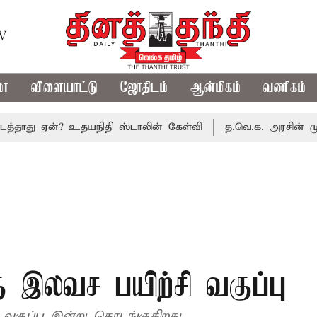
TV
மா
விளையாட்டு
ஜோதிடம்
ஆன்மிகம்
வணிகம்
 ஏன்? உதயநிதி ஸ்டாலின் கேள்வி
த.வெ.க. அரசின் முதல் பட்ஜ
கு இலவச பயிற்சி வகுப்பு
வகுப்பு இன்று தொடங்குகிறது.