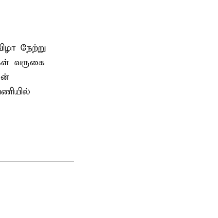
ிழா நேற்று
கள் வருகை
ன்
பணியில்