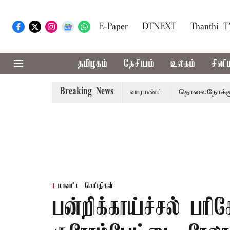
E-Paper
DTNEXT
Thanthi 
தமிழகம்
தேசியம்
உலகம்
சினி
Breaking News
ு சென்னை நீதிமன்றம் பிடிவாராண்ட்
தொலைநோக்கு பார்வையு
மாவட்ட செய்திகள்
பன்றிக்காய்ச்சல் ப