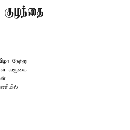
த குழந்தை
ிழா நேற்று
கள் வருகை
ன்
பணியில்