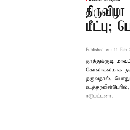
திருவிழா
மீட்பு; 
Published on
:
11 Feb 
தூத்துக்குடி மா
கோலாகலமாக நடை
தருவதால், பொதும
உத்தரவின்பேரில்,
ஈடுபட்டனர்.