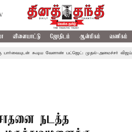
TV
மா
விளையாட்டு
ஜோதிடம்
ஆன்மிகம்
வணிகம்
டன் கூடிய வேளாண் பட்ஜெட்: முதல்-அமைச்சர் விஜய்
தமிழ
ரிசோதனை நடத்த