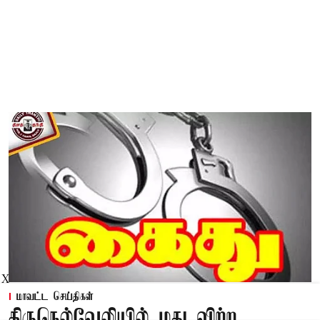
X
மாவட்ட செய்திகள்
திருநெல்வேலியில் மது விற்ற