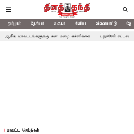
தமிழகம்
தேசியம்
உலகம்
சினிமா
விளையாட்டு
ஜோத
வட்டங்களுக்கு கன மழை எச்சரிக்கை
புதுச்சேரி சட்டசபையில் வரும்
மாவட்ட செய்திகள்