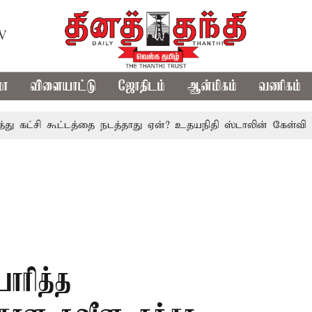
TV
மா
விளையாட்டு
ஜோதிடம்
ஆன்மிகம்
வணிகம்
சி கூட்டத்தை நடத்தாது ஏன்? உதயநிதி ஸ்டாலின் கேள்வி
த.வ
ாரித்த