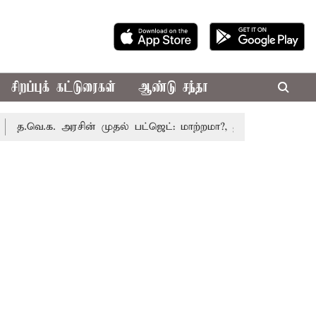
சிறப்புக் கட்டுரைகள்
ஆண்டு சந்தா
ெ.க. அரசின் முதல் பட்ஜெட்: மாற்றமா?, தடுமாற்றமா?
சட்டசபை