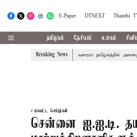
E-Paper
DTNEXT
Thanthi 
தமிழகம்
தேசியம்
உலகம்
சினி
Breaking News
்சர் விஜய் உரை
காவிரி விவகாரம்: தமிழகத்தில் அனைத்து கட்
மாவட்ட செய்திகள்
சென்னை ஐ.ஐ.டி. தய