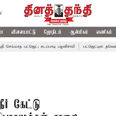
TV
மா
விளையாட்டு
ஜோதிடம்
ஆன்மிகம்
வணிகம்
ய்யாத பட்ஜெட்; எடப்பாடி பழனிசாமி
பட்ஜெட்டில் தவெக அரசின்
ீர் கேட்டு