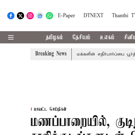
E-Paper
DTNEXT
Thanthi 
தமிழகம்
தேசியம்
உலகம்
சினி
Breaking News
யகர் ஜே.சி.டி.பிரபாகர்
மக்களின் எதிர்பார்ப்பை பூர்த்தி செ
மாவட்ட செய்திகள்
மணப்பாறையில், குடிந