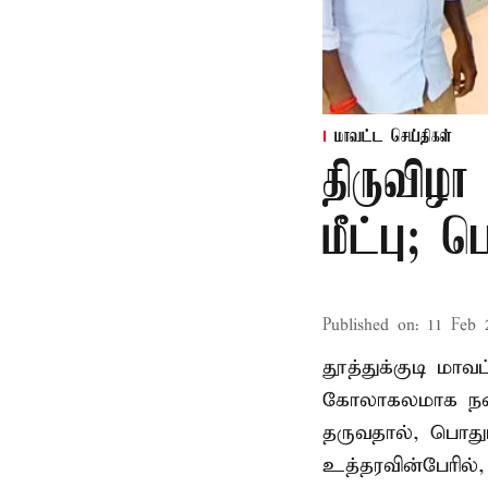
மாவட்ட செய்திகள்
திருவிழா
மீட்பு; 
Published on
:
11 Feb 
தூத்துக்குடி மா
கோலாகலமாக நடை
தருவதால், பொதும
உத்தரவின்பேரில்,