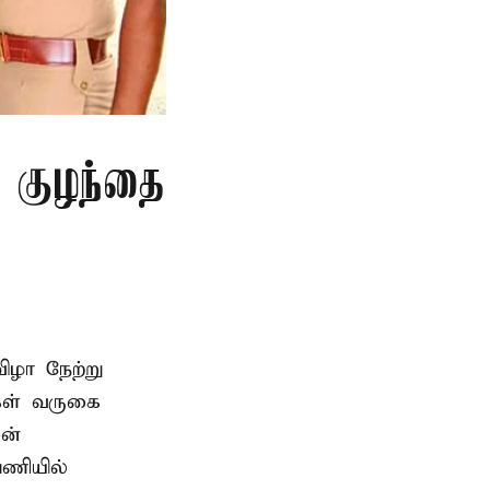
த குழந்தை
ிழா நேற்று
கள் வருகை
ன்
பணியில்