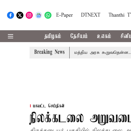
E-Paper
DTNEXT
Thanthi 
தமிழகம்
தேசியம்
உலகம்
சினி
Breaking News
ும் கட்டணம் வசூலிக்கப்படாது: மத்திய அரசு கூறுவதென்ன..?
மாவட்ட செய்திகள்
நிலக்கடலை அறுவடை
திருக்கடையூர் பகுதியில் நிலக்கடலை 