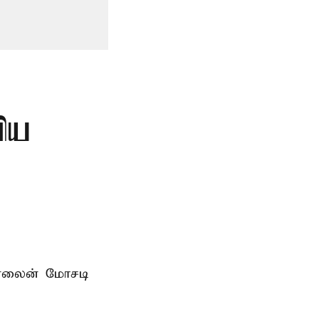
விய
ன்லைன் மோசடி