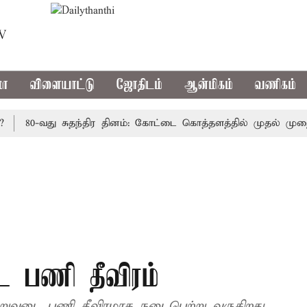
TV
மா
விளையாட்டு
ஜோதிடம்
ஆன்மிகம்
வணிகம்
80-வது சுதந்திர தினம்: கோட்டை கொத்தளத்தில் முதல் முறையாக 
 பணி தீவிரம்
அறுவடை பணி தீவிரமாக நடைபெற்று வருகிறது.