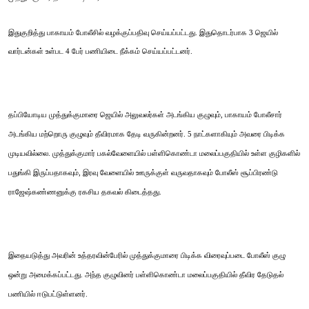
இதுகுறித்து பாகாயம் போலீசில் வழக்குப்பதிவு செய்யப்பட்டது. இதுதொடர்பாக 3 ஜெயில்
வார்டன்கள் உள்பட 4 பேர் பணியிடை நீக்கம் செய்யப்பட்டனர்.
தப்பியோடிய முத்துக்குமாரை ஜெயில் அலுவலர்கள் அடங்கிய குழுவும், பாகாயம் போலீசார்
அடங்கிய மற்றொரு குழுவும் தீவிரமாக தேடி வருகின்றனர். 5 நாட்களாகியும் அவரை பிடிக்க
முடியவில்லை. முத்துக்குமார் பகல்வேளையில் பள்ளிகொண்டா மலைப்பகுதியில் உள்ள குழிகளில்
பதுங்கி இருப்பதாகவும், இரவு வேளையில் ஊருக்குள் வருவதாகவும் போலீஸ் சூப்பிரண்டு
ராஜேஷ்கண்ணனுக்கு ரகசிய தகவல் கிடைத்தது.
இதையடுத்து அவரின் உத்தரவின்பேரில் முத்துக்குமாரை பிடிக்க விரைவுப்படை போலீஸ் குழு
ஒன்று அமைக்கப்பட்டது. அந்த குழுவினர் பள்ளிகொண்டா மலைப்பகுதியில் தீவிர தேடுதல்
பணியில் ஈடுபட்டுள்ளனர்.