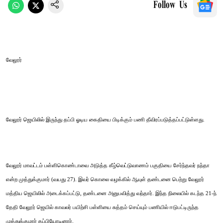
Follow Us
வேலூர்
வேலூர் ஜெயிலில் இருந்து தப்பி ஓடிய கைதியை பிடிக்கும் பணி தீவிரப்படுத்தப்பட்டுள்ளது.
வேலூர் மாவட்டம் பள்ளிகொண்டாவை அடுத்த கீழ்வெட்டுவாணம் பகுதியை சேர்ந்தவர் நந்தா
என்ற முத்துக்குமார் (வயது 27). இவர் கொலை வழக்கில் ஆயுள் தண்டனை பெற்று வேலூர்
மத்திய ஜெயிலில் அடைக்கப்பட்டு, தண்டனை அனுபவித்து வந்தார். இந்த நிலையில் கடந்த 21-ந்
தேதி வேலூர் ஜெயில் காவலர் பயிற்சி பள்ளியை சுத்தம் செய்யும் பணியில் ஈடுபட்டிருந்த
முத்துக்குமார் தப்பியோடினார்.