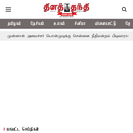
தமிழகம்
தேசியம்
உலகம்
சினிமா
விளையாட்டு
ஜோத
் அமைச்சர் பொன்முடிக்கு சென்னை நீதிமன்றம் பிடிவாராண்ட்
தொலைந
மாவட்ட செய்திகள்