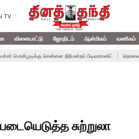
i TV
மா
விளையாட்டு
ஜோதிடம்
ஆன்மிகம்
வணிகம்
ன்முடிக்கு சென்னை நீதிமன்றம் பிடிவாராண்ட்
தொலைநோக்கு பார
டையெடுத்த சுற்றுலா