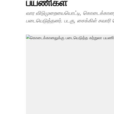
பயணிகள்
வார விடுமுறையையொட்டி, கொடைக்கானலுக
படையெடுத்தனர். படகு, சைக்கிள் சவாரி 