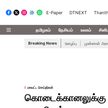
E-Paper
DTNEXT
Thanth
தமிழகம்
தேசியம்
உலகம்
சினி
Breaking News
துக்கு முதல்-அமைச்சர் விஜய் அழைப்பு
முன்னாள் அமைச்சர் பொ
மாவட்ட செய்திகள்
கொடைக்கானலுக்கு ப