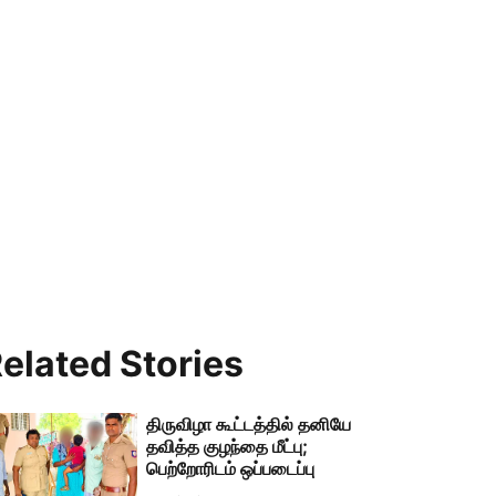
elated Stories
திருவிழா கூட்டத்தில் தனியே
தவித்த குழந்தை மீட்பு;
பெற்றோரிடம் ஒப்படைப்பு