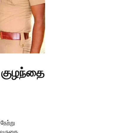
த குழந்தை
நேற்று
 வருகை