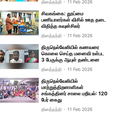
தினத்தந்தி
11 Feb 2026
சிவகங்கை: தூய்மை
பணியாளர்கள் விசில் ஊத தடை
விதித்த கவுன்சிலர்
தினத்தந்தி
11 Feb 2026
திருநெல்வேலியில் கணவரை
கொலை செய்த மனைவி உள்பட
3 பேருக்கு ஆயுள் தண்டனை
தினத்தந்தி
11 Feb 2026
திருநெல்வேலியில்
மாற்றுத்திறனாளிகள்
சங்கத்தினர் சாலை மறியல்: 120
பேர் கைது
தினத்தந்தி
11 Feb 2026