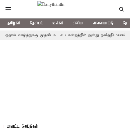
தமிழகம்
தேசியம்
உலகம்
சினிமா
விளையாட்டு
ஜோத
ய் வாழ்த்துக்கு முதலிடம்... சட்டமன்றத்தில் இன்று தனித்தீர்மானம்
யு.
மாவட்ட செய்திகள்