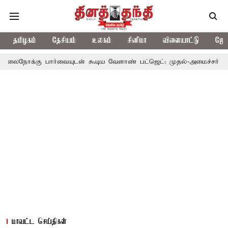
தமிழகம்
தேசியம்
உலகம்
சினிமா
விளையாட்டு
ஜோத
 பார்வையுடன் கூடிய வேளாண் பட்ஜெட்: முதல்-அமைச்சர் விஜய்
தம
மாவட்ட செய்திகள்