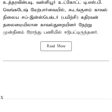
உத்தரவின்படி, வள்ளியூர் உட்கோட்ட டி.எஸ்.பி.
வெங்கடேஷ் மேற்பார்வையில், கூடங்குளம் காவல்
நிலைய சப்-இன்ஸ்பெக்டர் (பயிற்சி) கதிரவன்
தலைமையிலான காவல்துறையினர் நேற்று
முன்தினம் ரோந்து பணியில் ஈடுபட்டிருந்தனர்.
Read More
X