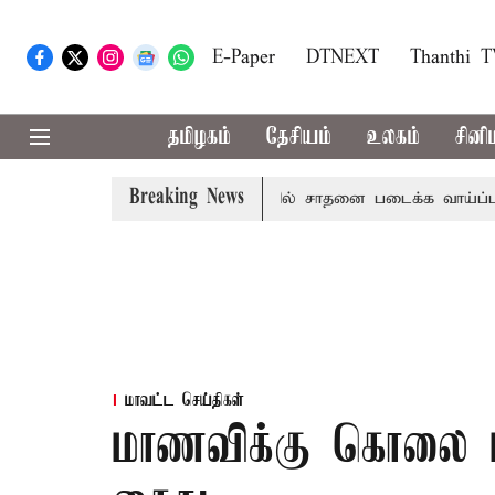
E-Paper
DTNEXT
Thanthi 
தமிழகம்
தேசியம்
உலகம்
சினி
Breaking News
லை மையம் அப்டேட்
தொழிலில் சாதனை படைக்க வாய்ப்பு... இன
மாவட்ட செய்திகள்
மாணவிக்கு கொலை மிர