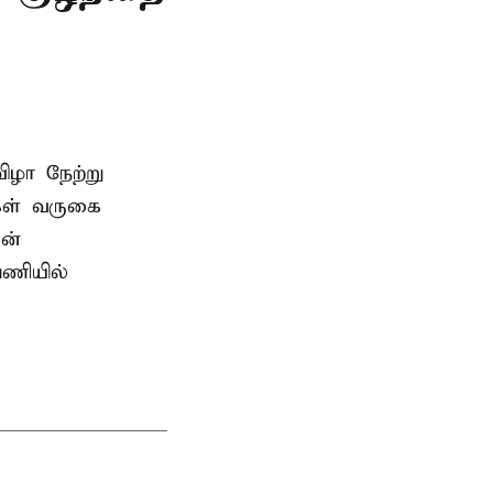
ிழா நேற்று
கள் வருகை
ன்
பணியில்