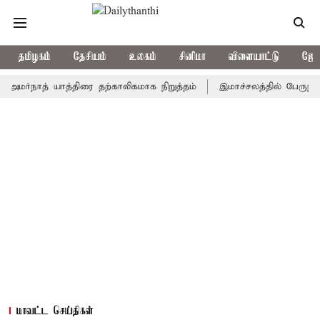
தமிழகம்
தேசியம்
உலகம்
சினிமா
விளையாட்டு
ஜோத
நாத் யாத்திரை தற்காலிகமாக நிறுத்தம்
இமாச்சலத்தில் பேருந்து விபத்
மாவட்ட செய்திகள்