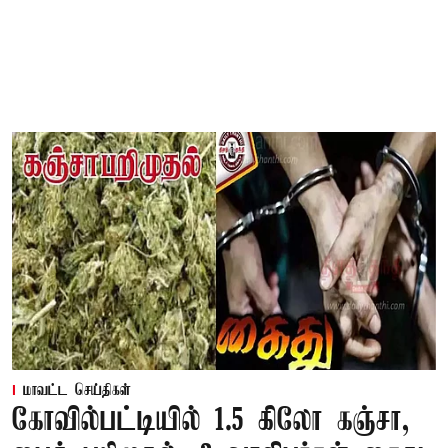
மாவட்ட செய்திகள்
கோவில்பட்டியில் 1.5 கிலோ கஞ்சா,