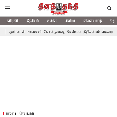
தமிழகம்
தேசியம்
உலகம்
சினிமா
விளையாட்டு
ஜோத
ள் அமைச்சர் பொன்முடிக்கு சென்னை நீதிமன்றம் பிடிவாராண்ட்
தொலை
மாவட்ட செய்திகள்