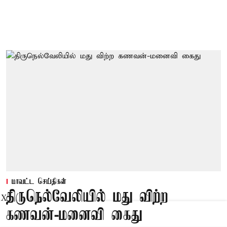
மாவட்ட செய்திகள்
திருநெல்வேலியில் மது விற்ற
X
கணவன்-மனைவி கைது