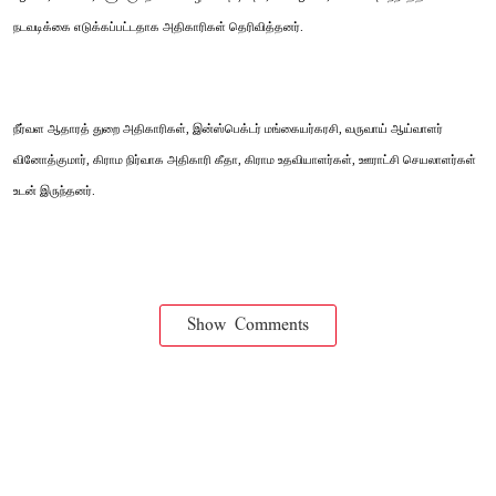
நடவடிக்கை எடுக்கப்பட்டதாக அதிகாரிகள் தெரிவித்தனர்.
நீர்வள ஆதாரத் துறை அதிகாரிகள், இன்ஸ்பெக்டர் மங்கையர்கரசி, வருவாய் ஆய்வாளர்
வினோத்குமார், கிராம நிர்வாக அதிகாரி கீதா, கிராம உதவியாளர்கள், ஊராட்சி செயலாளர்கள்
உடன் இருந்தனர்.
Show Comments