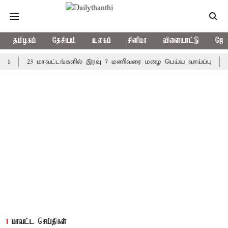
தமிழகம்
தேசியம்
உலகம்
சினிமா
விளையாட்டு
ஜோத
23 மாவட்டங்களில் இரவு 7 மணிவரை மழை பெய்ய வாய்ப்பு
கொரிய 
மாவட்ட செய்திகள்