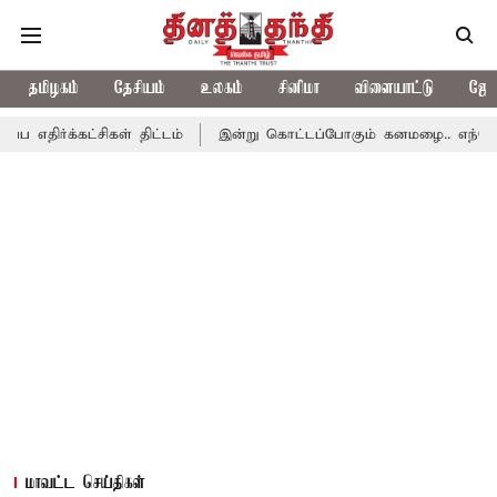
தமிழகம்
தேசியம்
உலகம்
சினிமா
விளையாட்டு
ஜோத
சிகள் திட்டம்
இன்று கொட்டப்போகும் கனமழை.. எந்தெந்த மாவட்டங்க
மாவட்ட செய்திகள்