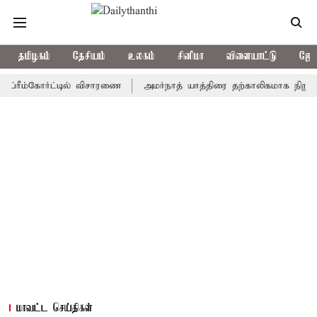
தமிழகம்
தேசியம்
உலகம்
சினிமா
விளையாட்டு
ஜோத
ீம்கோர்ட்டில் விசாரணை
அமர்நாத் யாத்திரை தற்காலிகமாக நிறுத்தம்
மாவட்ட செய்திகள்