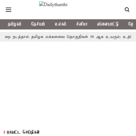
தமிழகம்
தேசியம்
உலகம்
சினிமா
விளையாட்டு
ஜோத
டந்தால் தமிழக மக்களவை தொகுதிகள் 59 ஆக உயரும்: உத்தேச பட்ட
மாவட்ட செய்திகள்