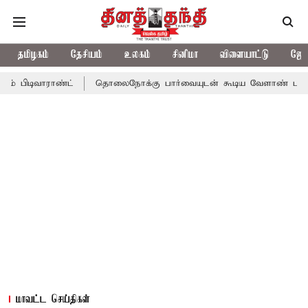
தமிழகம்
தேசியம்
உலகம்
சினிமா
விளையாட்டு
ஜோத
ிடிவாராண்ட்
தொலைநோக்கு பார்வையுடன் கூடிய வேளாண் பட்ஜெட்: 
மாவட்ட செய்திகள்