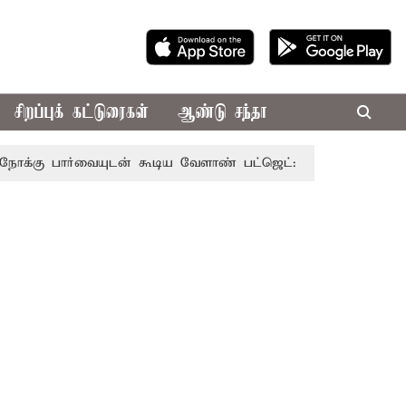
சிறப்புக் கட்டுரைகள்
ஆண்டு சந்தா
ார்வையுடன் கூடிய வேளாண் பட்ஜெட்: முதல்-அமைச்சர் விஜய்