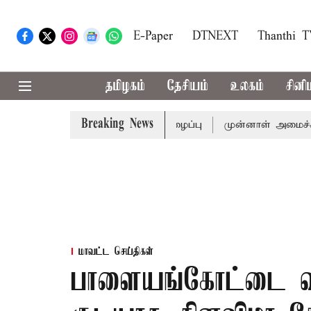
E-Paper
DTNEXT
Thanthi 
தமிழகம்
தேசியம்
உலகம்
சினி
Breaking News
்கு முதல்-அமைச்சர் விஜய் அழைப்பு
முன்னாள் அமைச்சர் பொன
மாவட்ட செய்திகள்
பாளையங்கோட்டை வ.