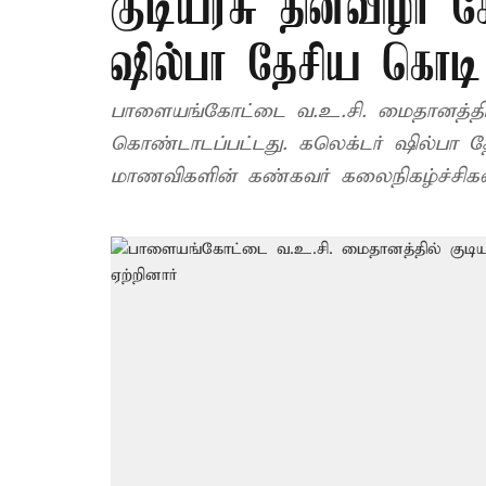
குடியரசு தினவிழா க
ஷில்பா தேசிய கொடி 
பாளையங்கோட்டை வ.உ.சி. மைதானத்தி
கொண்டாடப்பட்டது. கலெக்டர் ஷில்பா 
மாணவிகளின் கண்கவர் கலைநிகழ்ச்சிக