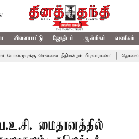
TV
மா
விளையாட்டு
ஜோதிடம்
ஆன்மிகம்
வணிகம்
்முடிக்கு சென்னை நீதிமன்றம் பிடிவாராண்ட்
தொலைநோக்கு ப
உ.சி. மைதானத்தில்