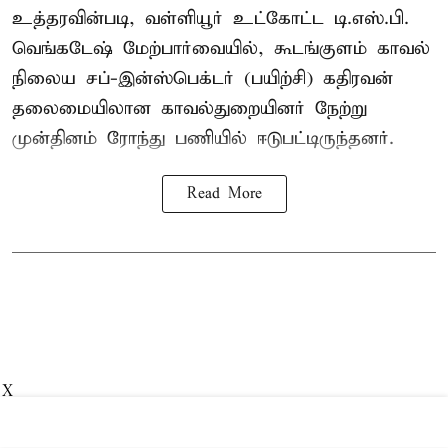
உத்தரவின்படி, வள்ளியூர் உட்கோட்ட டி.எஸ்.பி.
வெங்கடேஷ் மேற்பார்வையில், கூடங்குளம் காவல்
நிலைய சப்-இன்ஸ்பெக்டர் (பயிற்சி) கதிரவன்
தலைமையிலான காவல்துறையினர் நேற்று
முன்தினம் ரோந்து பணியில் ஈடுபட்டிருந்தனர்.
Read More
X