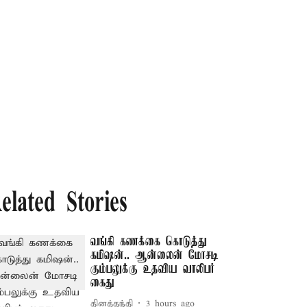
elated Stories
வங்கி கணக்கை கொடுத்து
கமிஷன்.. ஆன்லைன் மோசடி
கும்பலுக்கு உதவிய வாலிபர்
கைது
தினத்தந்தி
3 hours ago