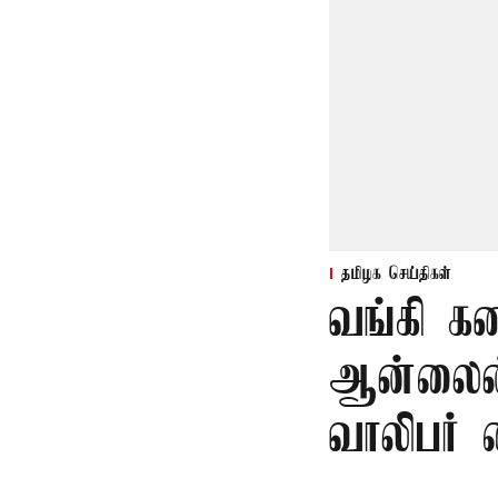
தமிழக செய்திகள்
வங்கி க
ஆன்லைன்
வாலிபர் 