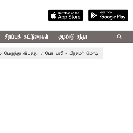
சிறப்புக் கட்டுரைகள்
ஆண்டு சந்தா
ுந்து விபத்து; 7 பேர் பலி - பிரதமர் மோடி இரங்கல்
தொகுதி