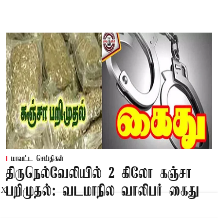
மாவட்ட செய்திகள்
திருநெல்வேலியில் 2 கிலோ கஞ்சா
பறிமுதல்: வடமாநில வாலிபர் கைது
X