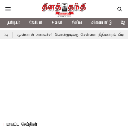
தமிழகம்
தேசியம்
உலகம்
சினிமா
விளையாட்டு
ஜோத
ன்னாள் அமைச்சர் பொன்முடிக்கு சென்னை நீதிமன்றம் பிடிவாராண்ட்
மாவட்ட செய்திகள்