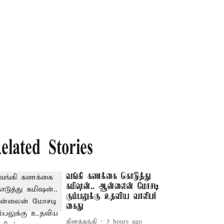
elated Stories
வங்கி கணக்கை கொடுத்து
கமிஷன்.. ஆன்லைன் மோசடி
கும்பலுக்கு உதவிய வாலிபர்
கைது
தினத்தந்தி
3 hours ago