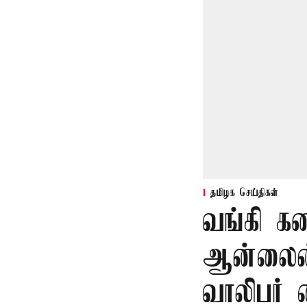
தமிழக செய்திகள்
வங்கி க
ஆன்லைன்
வாலிபர் 