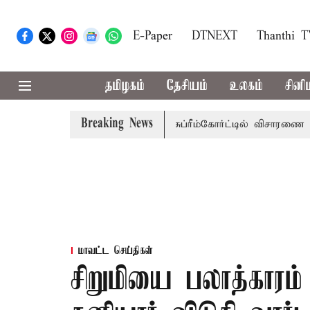
E-Paper
DTNEXT
Thanthi 
தமிழகம்
தேசியம்
உலகம்
சினி
Breaking News
ப்பணி வழக்கு; வரும் 14ம்தேதி சுப்ரீம்கோர்ட்டில் விசாரணை
அம
மாவட்ட செய்திகள்
சிறுமியை பலாத்காரம