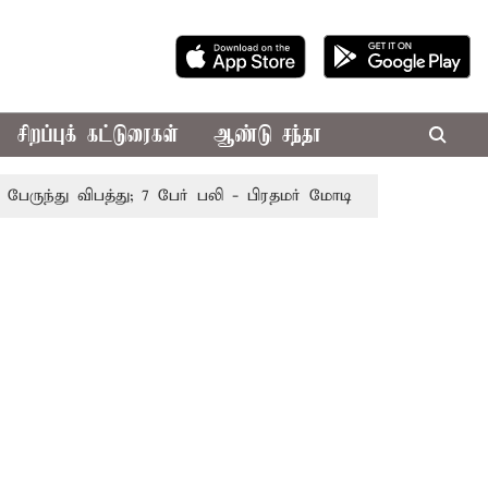
சிறப்புக் கட்டுரைகள்
ஆண்டு சந்தா
ந்து விபத்து; 7 பேர் பலி - பிரதமர் மோடி இரங்கல்
தொகுதி 