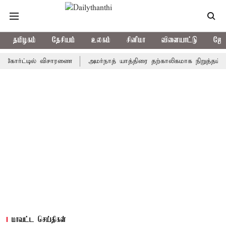
தமிழகம்
தேசியம்
உலகம்
சினிமா
விளையாட்டு
ஜோத
ர்ட்டில் விசாரணை
அமர்நாத் யாத்திரை தற்காலிகமாக நிறுத்தம்
இமா
மாவட்ட செய்திகள்