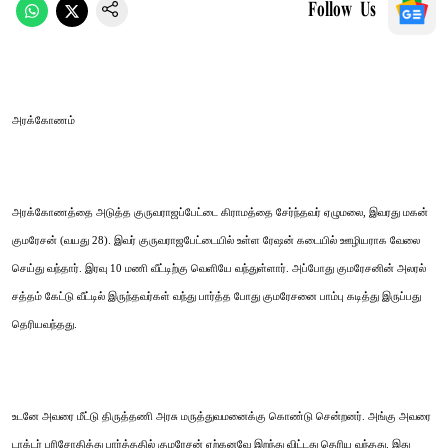
Follow Us
அரக்கோணம்
அரக்கோணத்தை அடுத்த குருவராஜப்பேட்டை கிராமத்தை சேர்ந்தவர் ஏழுமலை, இவரது மகன்
குமரேசன் (வயது 28). இவர் குருவராஜபேட்டையில் உள்ள ரேஷன் கடையில் ஊழியராக வேலை
செய்து வந்தார். இரவு 10 மணி வீட்டிற்கு வெளியே வந்துள்ளார். அப்போது குமரேசனின் அலரல்
சத்தம் கேட்டு வீட்டில் இருந்தவர்கள் வந்து பார்த்த போது குமரேசனை பாம்பு கடித்து இருப்பது
தெரியவந்தது.
உடனே அவரை மீட்டு திருத்தணி அரசு மருத்துவமனைக்கு கொண்டு சென்றனர். அங்கு அவரை
டாக்டர் பரிசோதித்து பார்த்ததில் குமரேசன் ஏற்கனவே இறந்து விட்டது தெரிய வந்தது. இது