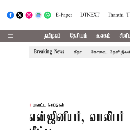
E-Paper
DTNEXT
Thanthi 
தமிழகம்
தேசியம்
உலகம்
சினி
Breaking News
ழக்கை வாபஸ் பெற்றார் சங்கீதா
கோவை, தேனி,நீலகிரி ஆகிய 
மாவட்ட செய்திகள்
என்ஜினீயர், வாலிபர்