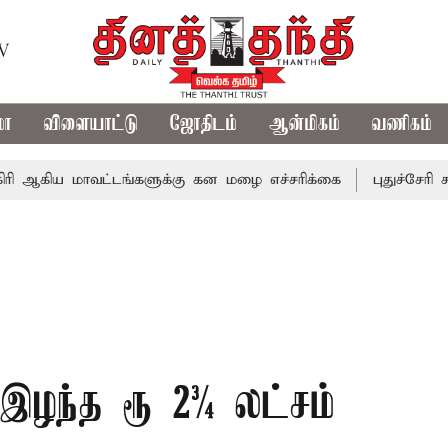
TV
மா
விளையாட்டு
ஜோதிடம்
ஆன்மிகம்
வணிகம்
மாவட்டங்களுக்கு கன மழை எச்சரிக்கை
புதுச்சேரி சட்டசபைய
 இழந்த ரூ 2¾ லட்சம்