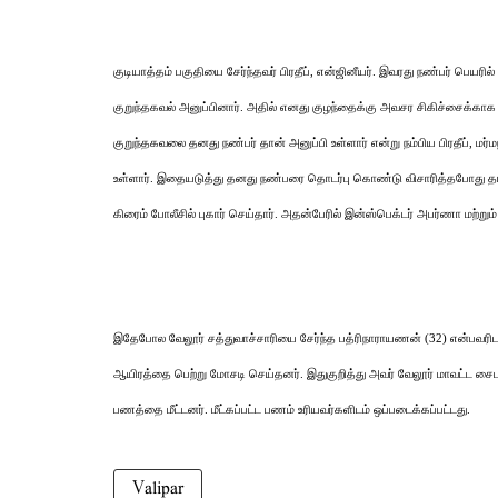
குடியாத்தம் பகுதியை சேர்ந்தவர் பிரதீப், என்ஜினீயர். இவரது நண்பர் பெயரில
குறுந்தகவல் அனுப்பினார். அதில் எனது குழந்தைக்கு அவசர சிகிச்சைக்காக பண
குறுந்தகவலை தனது நண்பர் தான் அனுப்பி உள்ளார் என்று நம்பிய பிரதீப்,
உள்ளார். இதையடுத்து தனது நண்பரை தொடர்பு கொண்டு விசாரித்தபோது தான்
கிரைம் போலீசில் புகார் செய்தார். அதன்பேரில் இன்ஸ்பெக்டர் அபர்ணா மற்று
இதேபோல வேலூர் சத்துவாச்சாரியை சேர்ந்த பத்ரிநாராயணன் (32) என்பவரிடம்
ஆயிரத்தை பெற்று மோசடி செய்தனர். இதுகுறித்து அவர் வேலூர் மாவட்ட சைபர்
பணத்தை மீட்டனர். மீட்கப்பட்ட பணம் உரியவர்களிடம் ஒப்படைக்கப்பட்டது.
Valipar