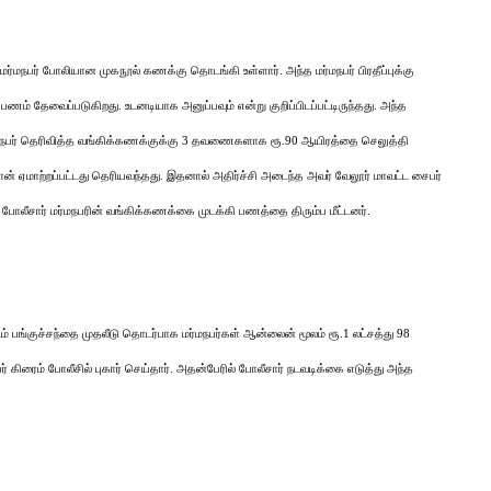
் மர்மநபர் போலியான முகநூல் கணக்கு தொடங்கி உள்ளார். அந்த மர்மநபர் பிரதீப்புக்கு
ம் தேவைப்படுகிறது. உடனடியாக அனுப்பவும் என்று குறிப்பிடப்பட்டிருந்தது. அந்த
 மர்மநபர் தெரிவித்த வங்கிக்கணக்குக்கு 3 தவணைகளாக ரூ.90 ஆயிரத்தை செலுத்தி
 ஏமாற்றப்பட்டது தெரியவந்தது. இதனால் அதிர்ச்சி அடைந்த அவர் வேலூர் மாவட்ட சைபர்
ம் போலீசார் மர்மநபரின் வங்கிக்கணக்கை முடக்கி பணத்தை திரும்ப மீட்டனர்.
 பங்குச்சந்தை முதலீடு தொடர்பாக மர்மநபர்கள் ஆன்லைன் மூலம் ரூ.1 லட்சத்து 98
 கிரைம் போலீசில் புகார் செய்தார். அதன்பேரில் போலீசார் நடவடிக்கை எடுத்து அந்த