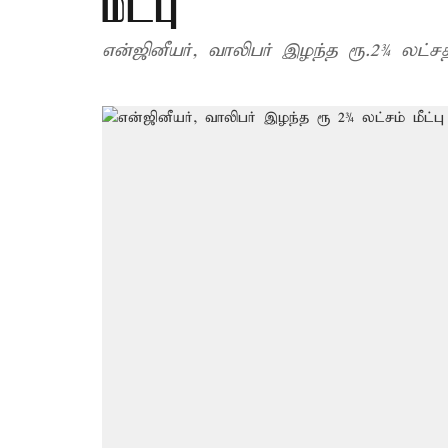
மீட்பு
என்ஜினீயர், வாலிபர் இழந்த ரூ.2¾ லட்ச