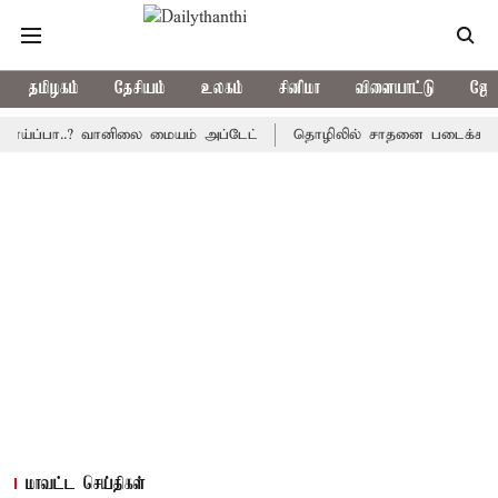
தமிழகம்
தேசியம்
உலகம்
சினிமா
விளையாட்டு
ஜோத
்பா..? வானிலை மையம் அப்டேட்
தொழிலில் சாதனை படைக்க வாய்ப்பு..
மாவட்ட செய்திகள்