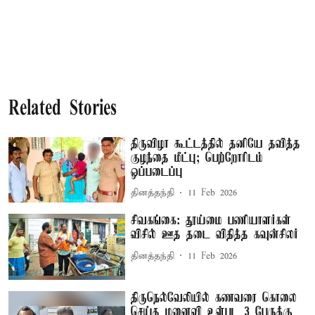
Related Stories
திருவிழா கூட்டத்தில் தனியே தவித்த
குழந்தை மீட்பு; பெற்றோரிடம்
ஒப்படைப்பு
தினத்தந்தி
11 Feb 2026
சிவகங்கை: தூய்மை பணியாளர்கள்
விசில் ஊத தடை விதித்த கவுன்சிலர்
தினத்தந்தி
11 Feb 2026
திருநெல்வேலியில் கணவரை கொலை
செய்த மனைவி உள்பட 3 பேருக்கு