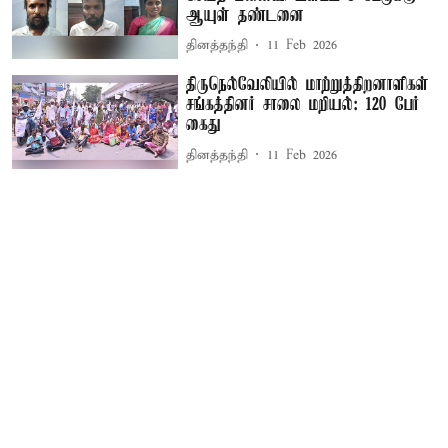
ஆயுள் தண்டனை
தினத்தந்தி
11 Feb 2026
திருநெல்வேலியில் மாற்றுத்திறனாளிகள்
சங்கத்தினர் சாலை மறியல்: 120 பேர்
கைது
தினத்தந்தி
11 Feb 2026