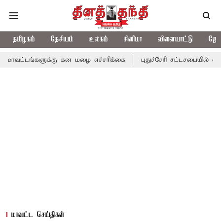
தமிழகம்
தேசியம்
உலகம்
சினிமா
விளையாட்டு
ஜோத
ளுக்கு கன மழை எச்சரிக்கை
புதுச்சேரி சட்டசபையில் வரும் 24ம் தே
மாவட்ட செய்திகள்