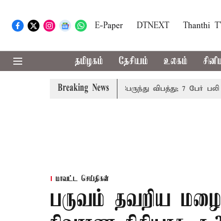
E-Paper
DTNEXT
Thanthi 
தமிழகம்
தேசியம்
உலகம்
சினி
Breaking News
 நிறுத்தம்
இமாச்சலத்தில் பேருந்து விபத்து; 7 பேர் பலி - ப
மாவட்ட செய்திகள்
பருவம் தவறிய மழையா