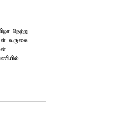
ிழா நேற்று
கள் வருகை
ன்
பணியில்