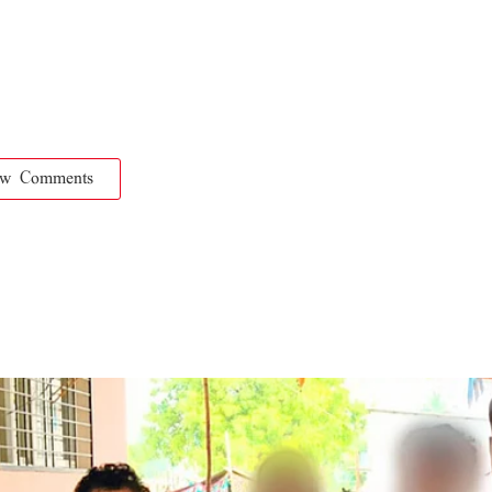
ow Comments