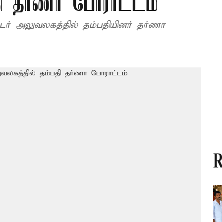
ி தர்ணா போராட்டம்
்டர் அலுவலகத்தில் தம்பதியினர் தர்ணா
R