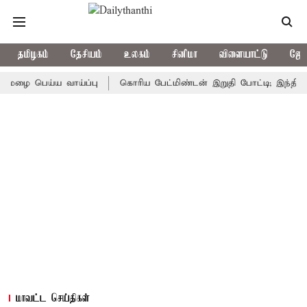
தமிழகம்
தேசியம்
உலகம்
சினிமா
விளையாட்டு
ஜோத
பெய்ய வாய்ப்பு
கொரிய பேட்மிண்டன் இறுதி போட்டி; இந்திய வீராங்
மாவட்ட செய்திகள்