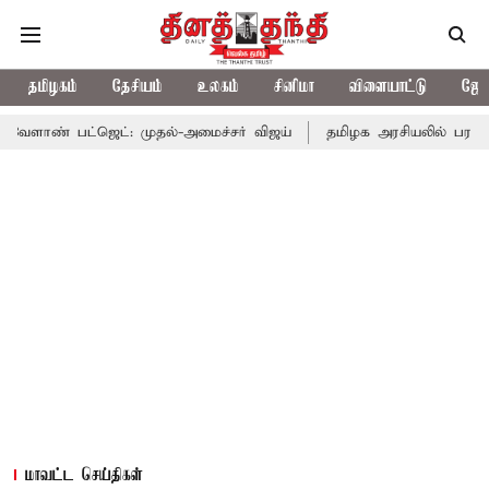
தமிழகம்
தேசியம்
உலகம்
சினிமா
விளையாட்டு
ஜோத
ஜெட்: முதல்-அமைச்சர் விஜய்
தமிழக அரசியலில் பரபரப்பு; அமைச்சர
மாவட்ட செய்திகள்