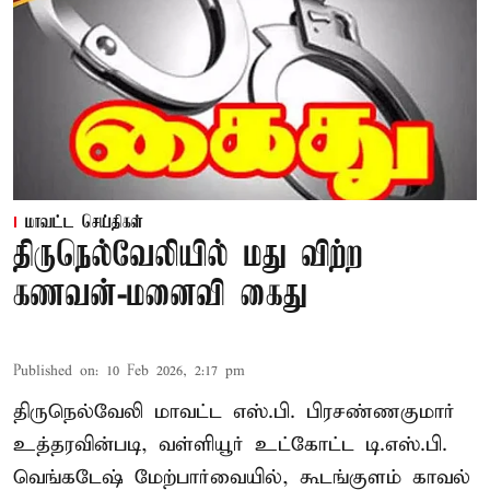
மாவட்ட செய்திகள்
திருநெல்வேலியில் மது விற்ற
கணவன்-மனைவி கைது
Published on
:
10 Feb 2026, 2:17 pm
திருநெல்வேலி மாவட்ட எஸ்.பி. பிரசண்ணகுமார்
உத்தரவின்படி, வள்ளியூர் உட்கோட்ட டி.எஸ்.பி.
வெங்கடேஷ் மேற்பார்வையில், கூடங்குளம் காவல்