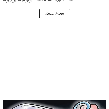
நேற்று ரோந்து பணியில் ஈடுபட்டனர்.
Read More