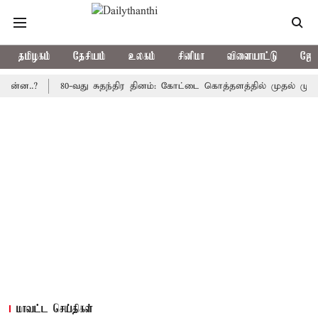
தமிழகம்
தேசியம்
உலகம்
சினிமா
விளையாட்டு
ஜோத
.?
80-வது சுதந்திர தினம்: கோட்டை கொத்தளத்தில் முதல் முறையாக த
மாவட்ட செய்திகள்