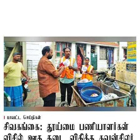
மாவட்ட செய்திகள்
சிவகங்கை: தூய்மை பணியாளர்கள்
விசில் ஊத தடை விதித்த கவுன்சிலர்