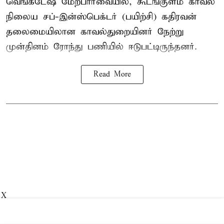
வெங்கடேஷ் மேற்பார்வையில், கூடங்குளம் காவல்
நிலைய சப்-இன்ஸ்பெக்டர் (பயிற்சி) கதிரவன்
தலைமையிலான காவல்துறையினர் நேற்று
முன்தினம் ரோந்து பணியில் ஈடுபட்டிருந்தனர்.
Read More
X