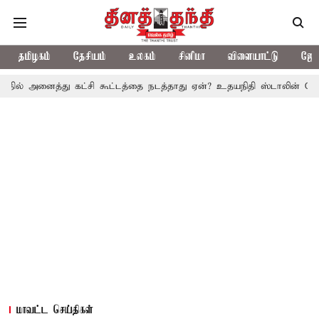
தமிழகம்
தேசியம்
உலகம்
சினிமா
விளையாட்டு
ஜோத
த்து கட்சி கூட்டத்தை நடத்தாது ஏன்? உதயநிதி ஸ்டாலின் கேள்வி
த.
மாவட்ட செய்திகள்