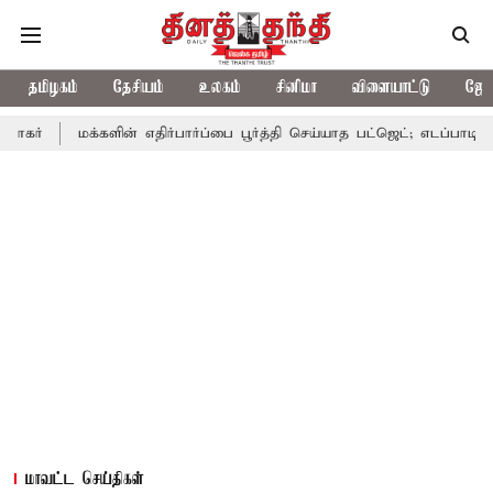
தமிழகம்
தேசியம்
உலகம்
சினிமா
விளையாட்டு
ஜோத
க்களின் எதிர்பார்ப்பை பூர்த்தி செய்யாத பட்ஜெட்; எடப்பாடி பழனிசாமி
மாவட்ட செய்திகள்